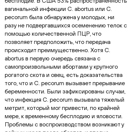
бесплодие. В США 53% распространенность
вагинальной инфекции C. abortus или C.
pecorum была обнаружена у молодых, ни
разу не подвергавшихся осеменению телок с
помощью количественной ПЦР, что
позволяет предположить, что передача
происходит преимущественно. Хотя C.
abortus в первую очередь связана с
самопроизвольными абортами у крупного
рогатого скота и овец, есть доказательства
того, что и C. pecorum вызывает прерывание
беременности. Были зафиксированы случаи,
что инфекция C. pecorum вызывала тяжелый
метрит, который мог привести, по крайней
мере, к временному бесплодию и яловости.
Проблемы с воспроизводством возникают у