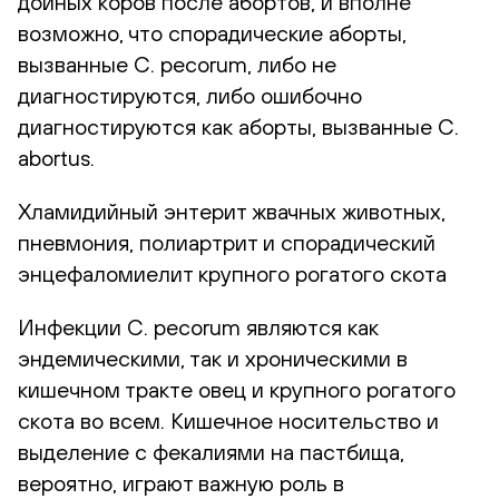
дойных коров после абортов, и вполне
возможно, что спорадические аборты,
вызванные C. pecorum, либо не
диагностируются, либо ошибочно
диагностируются как аборты, вызванные C.
abortus.
Хламидийный энтерит жвачных животных,
пневмония, полиартрит и спорадический
энцефаломиелит крупного рогатого скота
Инфекции C. pecorum являются как
эндемическими, так и хроническими в
кишечном тракте овец и крупного рогатого
скота во всем. Кишечное носительство и
выделение с фекалиями на пастбища,
вероятно, играют важную роль в