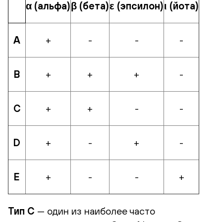
α (альфа)
β (бета)
ε (эпсилон)
ι (йота)
А
+
-
-
-
В
+
+
+
-
С
+
+
-
-
D
+
-
+
-
E
+
-
-
+
Тип C
— один из наиболее часто