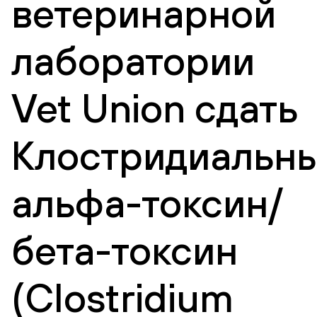
ветеринарной
лаборатории
Vet Union сдать
Клостридиальн
альфа-токсин/
бета-токсин
(Clostridium