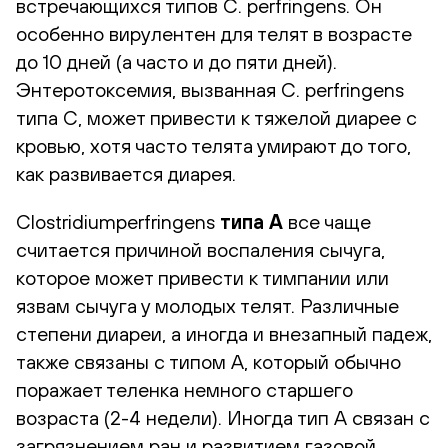
встречающихся типов C. perfringens. Он
особенно вирулентен для телят в возрасте
до 10 дней (а часто и до пяти дней).
Энтеротоксемия, вызванная C. perfringens
типа C, может привести к тяжелой диарее с
кровью, хотя часто телята умирают до того,
как развивается диарея.
Clostridiumperfringens
типа A
все чаще
считается причиной воспаления сычуга,
которое может привести к тимпании или
язвам сычуга у молодых телят. Различные
степени диареи, а иногда и внезапный падеж,
также связаны с типом А, который обычно
поражает теленка немного старшего
возраста (2-4 недели). Иногда тип А связан с
загрязнением ран и развитием газовой