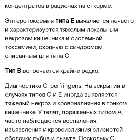
концентратов в рационах на откорме.
Энтеротоксемия
типа Е
выявляется нечасто
и характеризуется тяжелым локальным
некрозом кишечника и системной
токсемией, сходную с синдромом,
описанным для типа C.
Тип B
встречается крайне редко.
Диагностика C. perfringens. На вскрытии в
случаях типов C и E иногда выявляется
тяжелый некроз и кровоизлияния в тонком
кишечнике. У телят, пораженных типом А,
часто наблюдаются воспаления,
изъязвления и кровоизлияния слизистой
оболочки рубца и сычуга. Поскольку C.