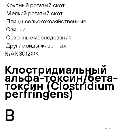
Крупный рогатый скот
Мелкий рогатый скот
Птицы сельскохозяйственные
Свиньи
Сезонные исследования
Другие виды животных
№AN3012ФК
Клостридиальный
альфа-токсин/бета-
токсин (Clostridium
perfringens)
В