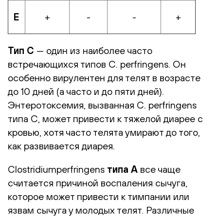
E
+
-
-
+
Тип C
— один из наиболее часто
встречающихся типов C. perfringens. Он
особенно вирулентен для телят в возрасте
до 10 дней (а часто и до пяти дней).
Энтеротоксемия, вызванная C. perfringens
типа C, может привести к тяжелой диарее с
кровью, хотя часто телята умирают до того,
как развивается диарея.
Clostridiumperfringens
типа A
все чаще
считается причиной воспаления сычуга,
которое может привести к тимпании или
язвам сычуга у молодых телят. Различные