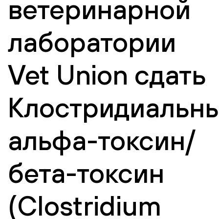
ветеринарной
лаборатории
Vet Union сдать
Клостридиальн
альфа-токсин/
бета-токсин
(Clostridium