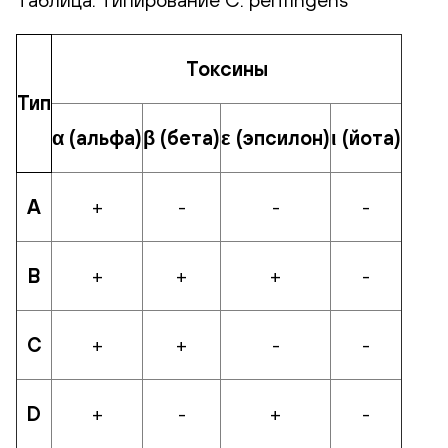
Токсины
Тип
α (альфа)
β (бета)
ε (эпсилон)
ι (йота)
А
+
-
-
-
В
+
+
+
-
С
+
+
-
-
D
+
-
+
-