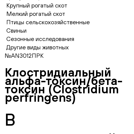
Крупный рогатый скот
Мелкий рогатый скот
Птицы сельскохозяйственные
Свиньи
Сезонные исследования
Другие виды животных
№AN3012ПРК
Клостридиальный
альфа-токсин/бета-
токсин (Clostridium
perfringens)
В