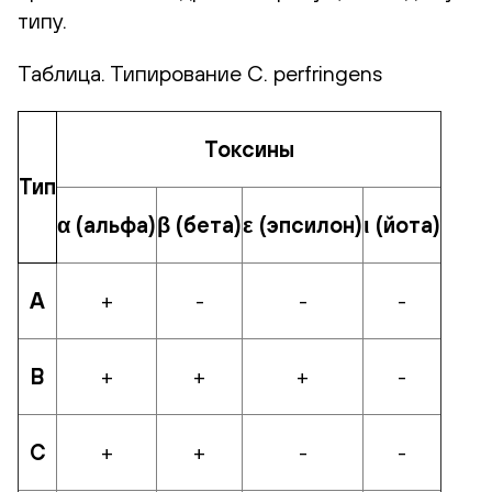
типу.
Таблица. Типирование C. perfringens
Токсины
Тип
α (альфа)
β (бета)
ε (эпсилон)
ι (йота)
А
+
-
-
-
В
+
+
+
-
С
+
+
-
-