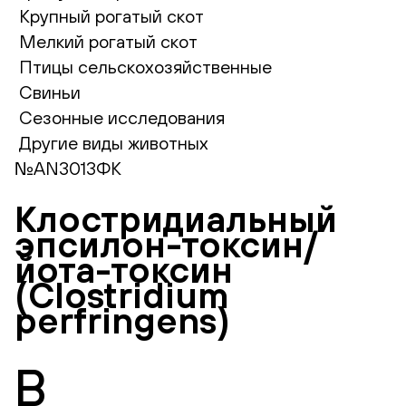
Крупный рогатый скот
Мелкий рогатый скот
Птицы сельскохозяйственные
Свиньи
Сезонные исследования
Другие виды животных
№AN3013ФК
Клостридиальный
эпсилон-токсин/
йота-токсин
(Clostridium
perfringens)
В