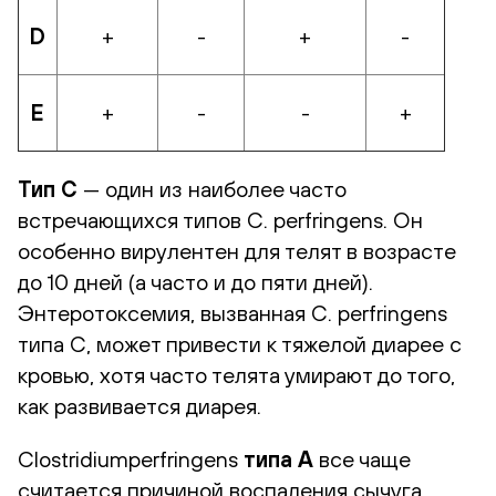
D
+
-
+
-
E
+
-
-
+
Тип C
— один из наиболее часто
встречающихся типов C. perfringens. Он
особенно вирулентен для телят в возрасте
до 10 дней (а часто и до пяти дней).
Энтеротоксемия, вызванная C. perfringens
типа C, может привести к тяжелой диарее с
кровью, хотя часто телята умирают до того,
как развивается диарея.
Clostridiumperfringens
типа A
все чаще
считается причиной воспаления сычуга,