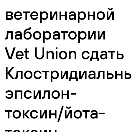
ветеринарной
лаборатории
Vet Union сдать
Клостридиальн
эпсилон-
токсин/йота-