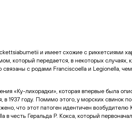
Rickettsiaburnetii и имеет схожие с риккетсиями
м, который передается, в некоторых случаях, 
связаны с родами Franciscoella и Legionella, че
ения «Ку-лихорадки», которая впервые была опис
, в 1937 году. Помимо этого, у морских свинок 
ужено, что этот патоген идентичен возбудителю К
la в честь Геральда Р. Кокса, который первонач