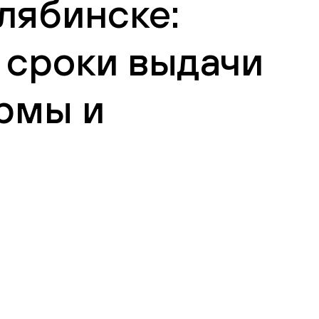
елябинске:
 сроки выдачи
рмы и