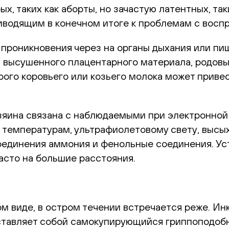
ых, таких как аборты, но зачастую латентных, та
риводящим в конечном итоге к проблемам с восп
 проникновения через на органы дыхания или п
 высушенного плацентарного материала, родовы
ого коровьего или козьего молока может прив
хозяина связана с наблюдаемыми при электронн
 температурам, ультрафиолетовому свету, выс
соединения аммония и фенольные соединения. У
асто на большие расстояния.
м виде, в остром течении встречается реже. Ин
дставляет собой самокупирующийся гриппоподобн