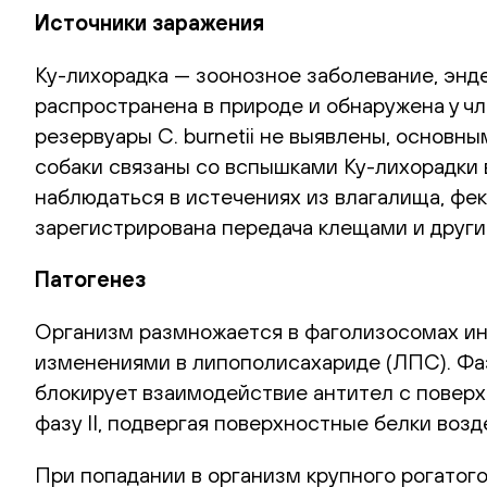
Источники заражения
Ку-лихорадка — зоонозное заболевание, энде
распространена в природе и обнаружена у чл
резервуары C. burnetii не выявлены, основ
собаки связаны со вспышками Ку-лихорадки
наблюдаться в истечениях из влагалища, фе
зарегистрирована передача клещами и друг
Патогенез
Организм размножается в фаголизосомах ин
изменениями в липополисахариде (ЛПС). Фаз
блокирует взаимодействие антител с поверх
фазу II, подвергая поверхностные белки во
При попадании в организм крупного рогатого