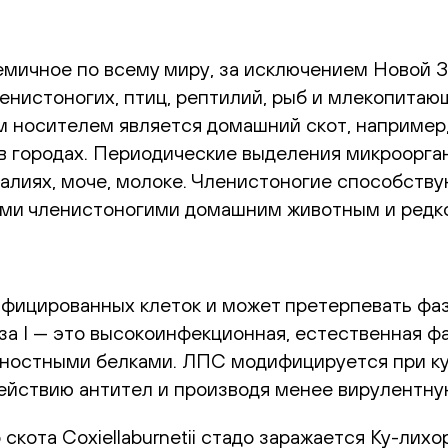
мичное по всему миру, за исключением Новой Зел
енистоногих, птиц, рептилий, рыб и млекопитаю
ным носителем является домашний скот, наприме
 в городах. Периодические выделения микроорга
калиях, моче, молоке. Членистоногие способств
ими членистоногими домашним животным и редко
фицированных клеток и может претерпевать фа
а I — это высокоинфекционная, естественная фа
ностными белками. ЛПС модифицируется при куль
здействию антител и производя менее вирулентну
 скота Coxiellaburnetii стадо заражается Ку-лих