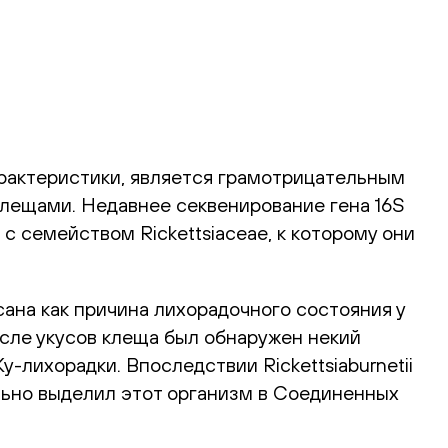
 характеристики, является грамотрицательным
клещами. Недавнее секвенирование гена 16S
м с семейством Rickettsiaceae, к которому они
ана как причина лихорадочного состояния у
после укусов клеща был обнаружен некий
у-лихорадки. Впоследствии Rickettsiaburnetii
ально выделил этот организм в Соединенных