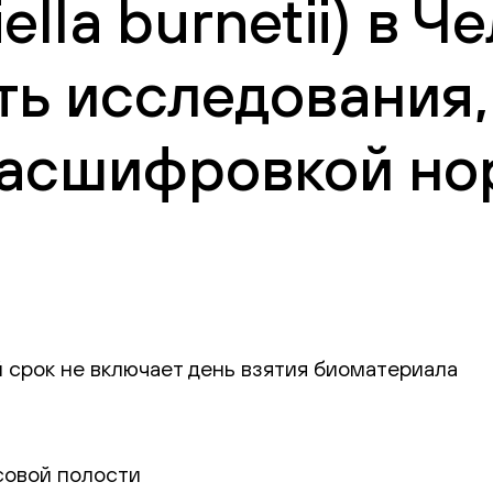
lla burnetii) в Ч
ть исследования,
 расшифровкой но
 срок не включает день взятия биоматериала
совой полости