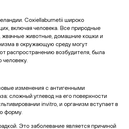
андии. Coxiellaburnetii широко
щих, включая человека. Все природные
р, жвачные животные, домашние кошки и
низма в окружающую среду могут
уют распространению возбудителя, была
 человеку.
зовые изменения с антигенными
за; сложный углевод на его поверхности
тивировании invitro, и организм вступает в
ю форму.
орадкой. Это заболевание является причиной