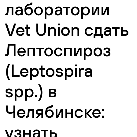
лаборатории
Vet Union сдать
Лептоспироз
(Leptospira
spp.) в
Челябинске:
узнать