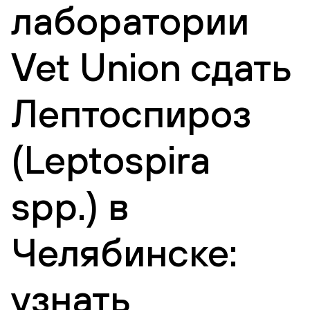
лаборатории
Vet Union сдать
Лептоспироз
(Leptospira
spp.) в
Челябинске:
узнать