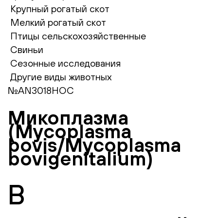
Крупный рогатый скот
Мелкий рогатый скот
Птицы сельскохозяйственные
Свиньи
Сезонные исследования
Другие виды животных
№AN3018НОС
Микоплазма
(Mycoplasma
bovis/Mycoplasma
bovigenitalium)
В