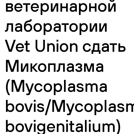
ветеринарной
лаборатории
Vet Union сдать
Микоплазма
(Mycoplasma
bovis/Mycoplas
bovigenitalium)