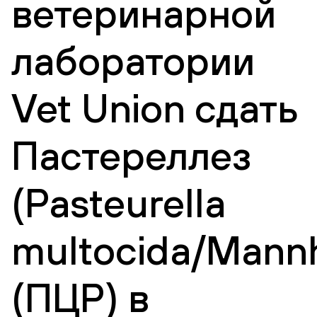
ветеринарной
лаборатории
Vet Union сдать
Пастереллез
(Pasteurella
multocida/Mannh
(ПЦР) в