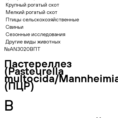
Крупный рогатый скот
Мелкий рогатый скот
Птицы сельскохозяйственные
Свиньи
Сезонные исследования
Другие виды животных
№AN3020ВПТ
Пастереллез
(Pasteurella
multocida/Mannheimia
(ПЦР)
В