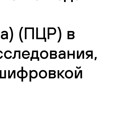
a) (ПЦР) в
сследования,
сшифровкой