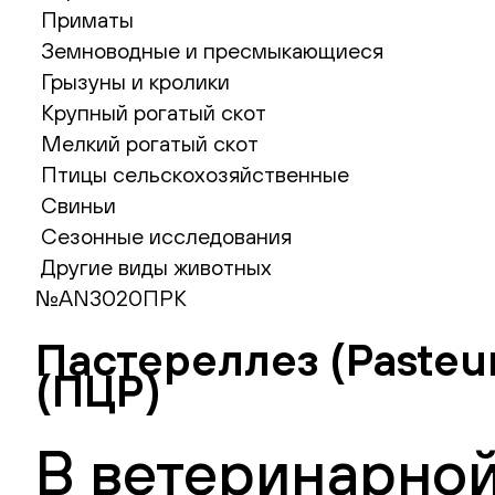
Приматы
Земноводные и пресмыкающиеся
Грызуны и кролики
Крупный рогатый скот
Мелкий рогатый скот
Птицы сельскохозяйственные
Свиньи
Сезонные исследования
Другие виды животных
№AN3020ПРК
Пастереллез (Pasteu
(ПЦР)
В ветеринарной