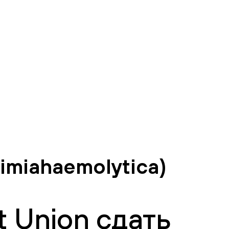
imiahaemolytica)
 Union сдать