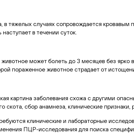
а, в тяжелых случаях сопровождается кровавым п
 наступает в течении суток.
ак животное может болеть до 3 месяцев без ярк
орой пораженное животное страдает от истощени
ская картина заболевания схожа с другими опа
го скота, сбор анамнеза, клинические признаки,
ребуются клинические и лабораторные исследова
рименения ПЦР-исследования для поиска специф