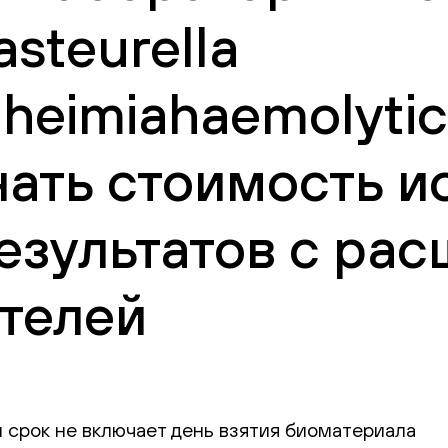
steurella
heimiahaemolytic
нать стоимость и
езультатов с ра
телей
 срок не включает день взятия биоматериала