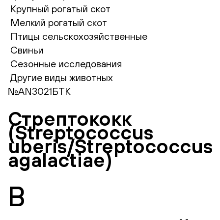
Крупный рогатый скот
Мелкий рогатый скот
Птицы сельскохозяйственные
Свиньи
Сезонные исследования
Другие виды животных
№AN3021БТК
Стрептококк
(Streptococcus
uberis/Streptococcus
agalactiae)
В