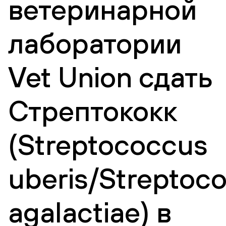
ветеринарной
лаборатории
Vet Union сдать
Стрептококк
(Streptococcus
uberis/Streptoc
agalactiae) в