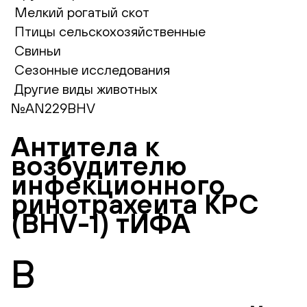
Мелкий рогатый скот
Птицы сельскохозяйственные
Свиньи
Сезонные исследования
Другие виды животных
№AN229BHV
Антитела к
возбудителю
инфекционного
ринотрахеита КРС
(BHV-1) тИФА
В