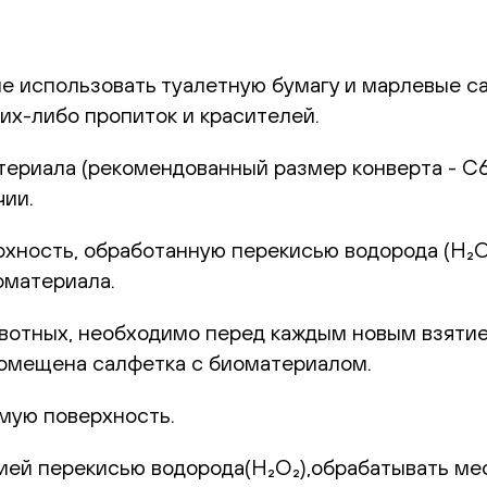
е использовать туалетную бумагу и марлевые са
их-либо пропиток и красителей.
ериала (рекомендованный размер конверта - С6)
чии.
хность, обработанную перекисью водорода (H₂O₂
оматериала.
ивотных, необходимо перед каждым новым взяти
 помещена салфетка с биоматериалом.
мую поверхность.
цией перекисью водорода(H₂O₂),обрабатывать ме