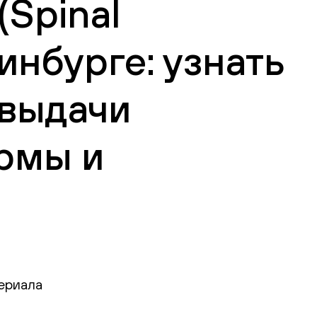
Spinal
инбурге: узнать
 выдачи
рмы и
териала