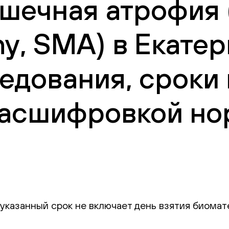
ечная атрофия (
y, SMA) в Екатер
едования, сроки
 расшифровкой но
указанный срок не включает день взятия биома