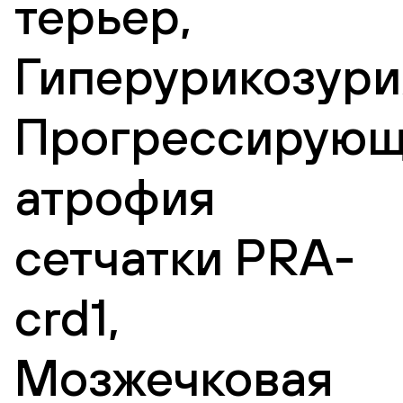
терьер,
Гиперурикозури
Прогрессирующ
атрофия
сетчатки PRA-
crd1,
Мозжечковая