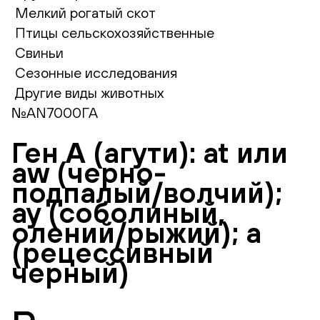
Мелкий рогатый скот
Птицы сельскохозяйственные
Свиньи
Сезонные исследования
Другие виды животных
№AN7000ГА
Ген А (агути): at или
aw (черно-
подпалый/волчий);
ay (соболиный,
олений/рыжий); a
(рецессивный
черный)