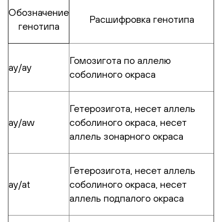
Обозначение
Расшифровка генотипа
генотипа
Гомозигота по аллелю
ay/ay
соболиного окраса
Гетерозигота, несет аллель
ay/aw
соболиного окраса, несет
аллель зонарного окраса
Гетерозигота, несет аллель
аy/at
соболиного окраса, несет
аллель подпалого окраса