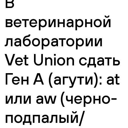
В
ветеринарной
лаборатории
Vet Union сдать
Ген А (агути): at
или aw (черно-
подпалый/