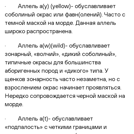
· Аллель а(у) (yellow)- обуславливает
соболиный окрас или фавн(олений). Часто с
темной маской на морде. Данная аллель
широко распространена.
· Аллель а(w)(wild)- обуславливает
зонарный, «волчий», «дикий соболиный»,
типичные окрасы для большинства
аборигенных пород и «дикого» типа. У
щенков зонарность часто незаметна, но с
взрослением окрас начинает проявляться.
Нередко сопровождается черной маской на
морде.
· Аллель а(t)- обуславливает
«подпалость» с четкими границами и