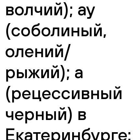
волчий); ay
(соболиный,
олений/
рыжий); a
(рецессивный
черный) в
Екатеринбурге: