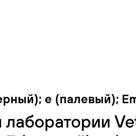
черный); e (палевый); E
 лаборатории Vet