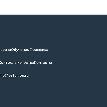
 врача
Обучение
Франшиза
Контроль качества
Контакты
llo@vetunion.ru