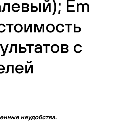
палевый); Em
 стоимость
ультатов с
елей
менные неудобства.