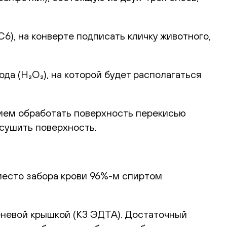
), на конверте подписать кличку животного,
а (H₂O₂), на которой будет располагаться
ием обработать поверхность перекисью
ысушить поверхность.
место забора крови 96%-м спиртом
еневой крышкой (К3 ЭДТА). Достаточный