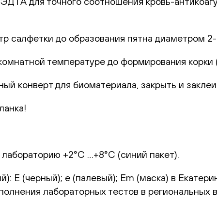
с ЭДТА для точного соотношения кровь-антикоаг
р салфетки до образования пятна диаметром 2-
комнатной температуре до формирования корки (1
ный конверт для биоматериала, закрыть и заклеи
ланка!
 лабораторию +2°С …+8°С (синий пакет).
): Е (черный); e (палевый); Em (маска) в Екатер
ыполнения лабораторных тестов в региональных 