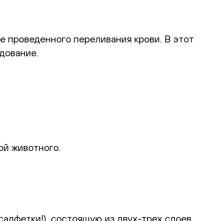
е проведенного переливания крови. В этот
дование.
ой животного.
алфетки!), состоящую из двух-трех слоев,