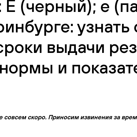
: Е (черный); e (
ринбурге: узнать
сроки выдачи рез
нормы и показат
е совсем скоро. Приносим извинения за вре