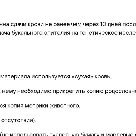
а сдачи крови не ранее чем через 10 дней посл
ача букального эпителия на генетическое иссле
оматериала используется «сухая» кровь.
к нему необходимо прикрепить копию родословн
ся копия метрики животного.
отсутствии).
не использовать туалетную бумагу и марлевые с