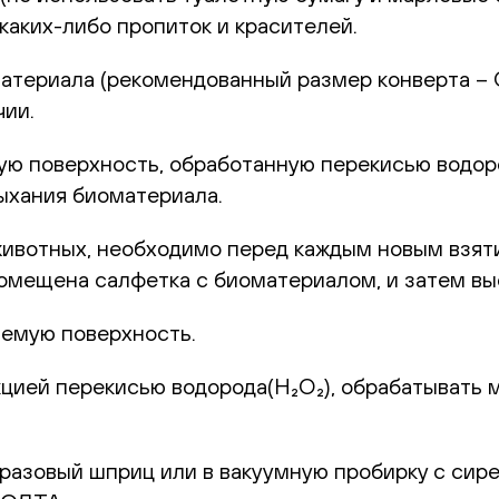
каких-либо пропиток и красителей.
териала (рекомендованный размер конверта – С6
чии.
 поверхность, обработанную перекисью водород
ыхания биоматериала.
животных, необходимо перед каждым новым взят
 помещена салфетка с биоматериалом, и затем в
емую поверхность.
цией перекисью водорода(H₂O₂), обрабатывать 
оразовый шприц или в вакуумную пробирку с сир