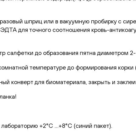
оразовый шприц или в вакуумную пробирку с сир
с ЭДТА для точного соотношения кровь-антикоаг
р салфетки до образования пятна диаметром 2-
комнатной температуре до формирования корки (1
ный конверт для биоматериала, закрыть и заклеи
ланка!
 лабораторию +2°С …+8°С (синий пакет).