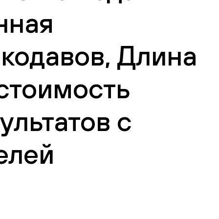
нная
кодавов, Длина
 стоимость
ультатов с
елей