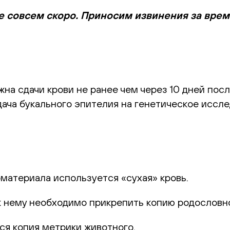
е совсем скоро. Приносим извинения за вре
а сдачи крови не ранее чем через 10 дней посл
ача букального эпителия на генетическое иссле
оматериала используется «сухая» кровь.
к нему необходимо прикрепить копию родословн
ся копия метрики животного.