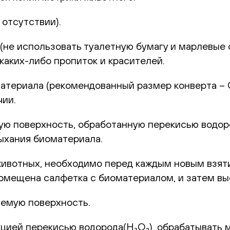
отсутствии).
не использовать туалетную бумагу и марлевые с
каких-либо пропиток и красителей.
териала (рекомендованный размер конверта – С6
чии.
 поверхность, обработанную перекисью водород
ыхания биоматериала.
животных, необходимо перед каждым новым взят
 помещена салфетка с биоматериалом, и затем в
емую поверхность.
цией перекисью водорода(H₂O₂), обрабатывать 