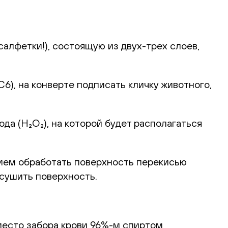
алфетки!), состоящую из двух-трех слоев,
), на конверте подписать кличку животного,
а (H₂O₂), на которой будет располагаться
ием обработать поверхность перекисью
ысушить поверхность.
место забора крови 96%-м спиртом