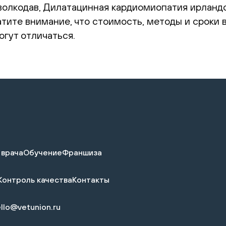
волкодав, Дилатацинная кардиомиопатия ирландс
атите внимание, что стоимость, методы и сроки
гут отличаться.
 врача
Обучение
Франшиза
Контроль качества
Контакты
llo@vetunion.ru