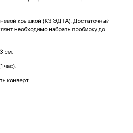
еневой крышкой (К3 ЭДТА). Достаточный
улянт необходимо набрать пробирку до
3 см.
 час).
ть конверт.