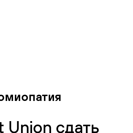
иомиопатия
 Union сдать