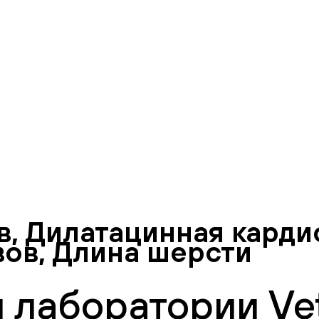
в, Дилатацинная кард
вов, Длина шерсти
 лаборатории Vet