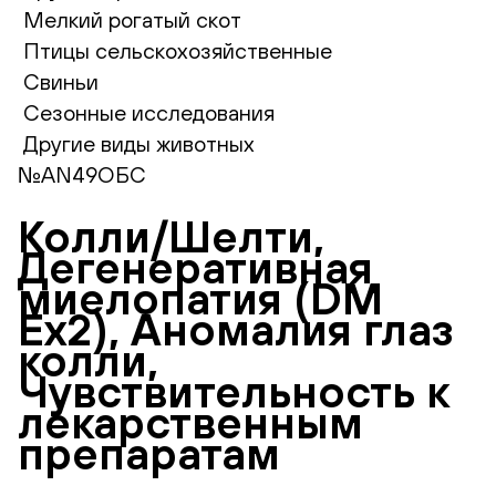
Мелкий рогатый скот
Птицы сельскохозяйственные
Свиньи
Сезонные исследования
Другие виды животных
№AN49ОБС
Колли/Шелти,
Дегенеративная
миелопатия (DM
Ex2), Аномалия глаз
колли,
Чувствительность к
лекарственным
препаратам