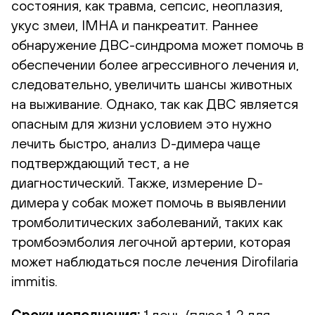
состояния, как травма, сепсис, неоплазия,
укус змеи, IMHA и панкреатит. Раннее
обнаружение ДВС-синдрома может помочь в
обеспечении более агрессивного лечения и,
следовательно, увеличить шансы животных
на выживание. Однако, так как ДВС является
опасным для жизни условием это нужно
лечить быстро, анализ D-димера чаще
подтверждающий тест, а не
диагностический. Также, измерение D-
димера у собак может помочь в выявлении
тромболитических заболеваний, таких как
тромбоэмболия легочной артерии, которая
может наблюдаться после лечения Dirofilaria
immitis.
Сроки исполнения:
1 день (плюс 1-2 для