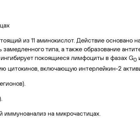
цах
тоящий из 11 аминокислот. Действие основано н
 замедленного типа, а также образование антит
 ингибирует покоящиеся лимфоциты в фазах G
0
ию цитокинов, включающую интерлейкин-2 акти
егионов).
.
 иммуноанализ на микрочастицах.