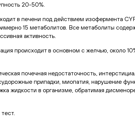
упность 20-50%.
дит в печени под действием изофермента CYPЗ
римерно 15 метаболитов. Все метаболиты содерж
ссивная активность.
минация происходит в основном с желчью, около 
ческая почечная недостаточность, интерстициа
 судорожные припадки, миопатия, нарушение функ
ржка жидкости в организме, обратимая дисменоре
тест.