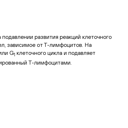
а подавлении развития реакций клеточного
ел, зависимое от Т-лимфоцитов. На
или G
клеточного цикла и подавляет
1
вированный Т-лимфоцитами.