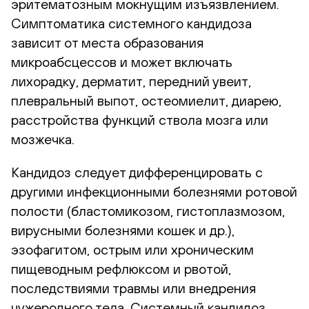
эритематозным мокнущим изъязвлением.
Симптоматика системного кандидоза
зависит от места образования
микроабсцессов и может включать
лихорадку, дерматит, передний увеит,
плевральный выпот, остеомиелит, диарею,
расстройства функций ствола мозга или
мозжечка.
Кандидоз следует дифференцировать с
другими инфекционными болезнями ротовой
полости (бластомикозом, гистоплазмозом,
вирусными болезнями кошек и др.),
эзофагитом, острым или хроническим
пищеводным рефлюксом и рвотой,
последствиями травмы или внедрения
чужеродного тела. Системный кандидоз