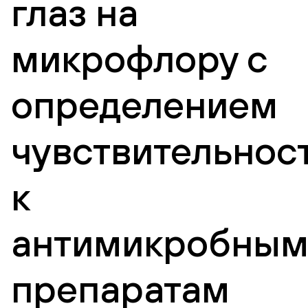
глаз на
микрофлору с
определением
чувствительнос
к
антимикробны
препаратам