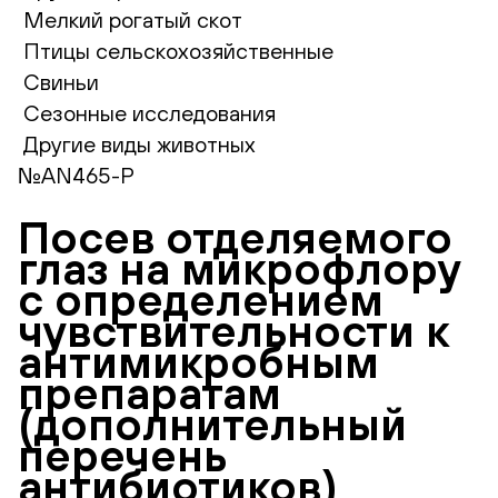
Мелкий рогатый скот
Птицы сельскохозяйственные
Свиньи
Сезонные исследования
Другие виды животных
№AN465-Р
Посев отделяемого
глаз на микрофлору
с определением
чувствительности к
антимикробным
препаратам
(дополнительный
перечень
антибиотиков)