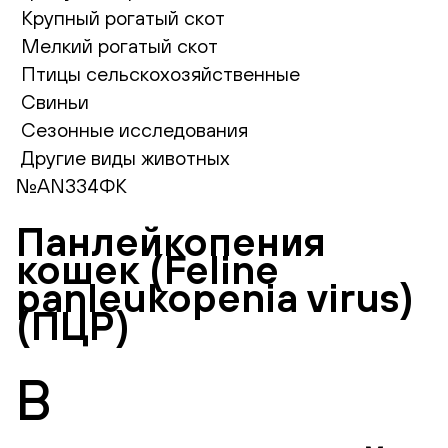
Крупный рогатый скот
Мелкий рогатый скот
Птицы сельскохозяйственные
Свиньи
Сезонные исследования
Другие виды животных
№AN334ФК
Панлейкопения
кошек (Feline
panleukopenia virus)
(ПЦР)
В