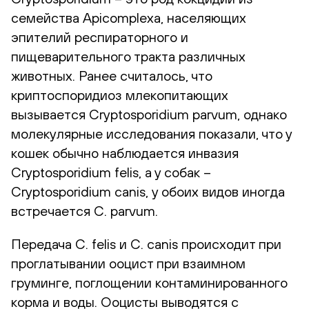
семейства Apicomplexa, населяющих
эпителий респираторного и
пищеварительного тракта различных
животных. Ранее считалось, что
криптоспоридиоз млекопитающих
вызывается Cryptosporidium parvum, однако
молекулярные исследования показали, что у
кошек обычно наблюдается инвазия
Cryptosporidium felis, а у собак –
Cryptosporidium canis, у обоих видов иногда
встречается C. parvum.
Передача C. felis и C. canis происходит при
проглатывании ооцист при взаимном
груминге, поглощении контаминированного
корма и воды. Ооцисты выводятся с