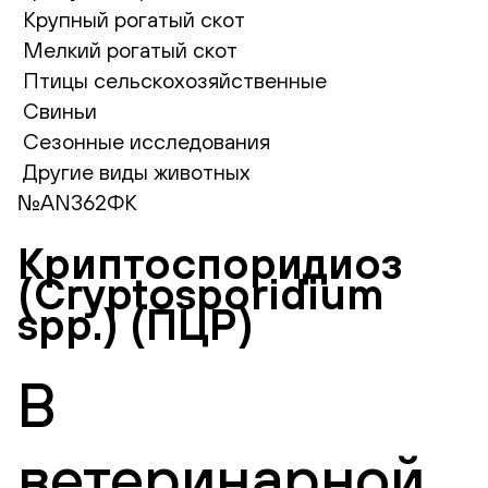
Крупный рогатый скот
Мелкий рогатый скот
Птицы сельскохозяйственные
Свиньи
Сезонные исследования
Другие виды животных
№AN362ФК
Криптоспоридиоз
(Cryptosporidium
spp.) (ПЦР)
В
ветеринарной