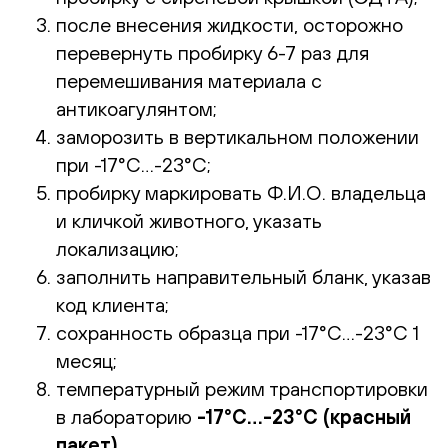
после внесения жидкости, осторожно
перевернуть пробирку 6-7 раз для
перемешивания материала с
антикоагулянтом
;
з
аморозить в вертикальном положении
при -17°С…-23°С
;
пробирку маркировать Ф.И.О. владельца
и кличкой животного, указать
локализацию
;
заполнить направительный бланк, указав
код клиента;
сохранность образца при -17°С…-23°С 1
месяц;
температурный режим транспортировки
в лабораторию
-17°С…-23°С (красный
пакет)