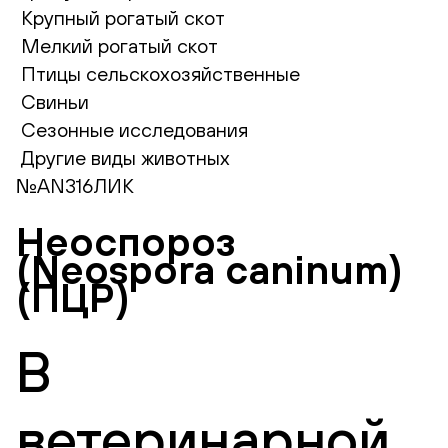
Крупный рогатый скот
Мелкий рогатый скот
Птицы сельскохозяйственные
Свиньи
Сезонные исследования
Другие виды животных
№AN316ЛИК
Неоспороз
(Neospora caninum)
(ПЦР)
В
ветеринарной