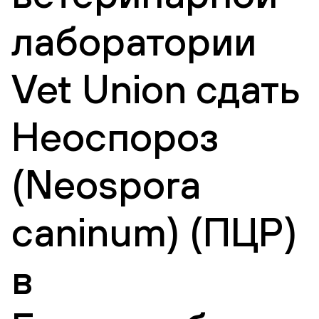
лаборатории
Vet Union сдать
Неоспороз
(Neospora
caninum) (ПЦР)
в