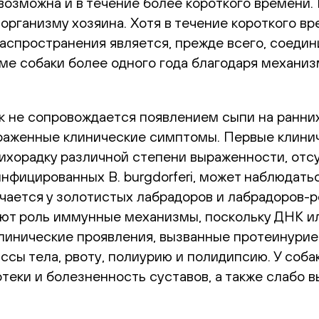
 возможна и в течение более короткого времени
организму хозяина. Хотя в течение короткого в
аспространения является, прежде всего, соедин
ме собаки более одного года благодаря механи
ак не сопровождается появлением сыпи на ранни
аженные клинические симптомы. Первые клиниче
лихорадку различной степени выраженности, отс
 инфицированных B. burgdorferi, может наблюда
чается у золотистых лабрадоров и лабрадоров-р
ют роль иммунные механизмы, поскольку ДНК ил
линические проявления, вызванные протеинурие
ссы тела, рвоту, полиурию и полидипсию. У соб
отеки и болезненность суставов, а также слабо