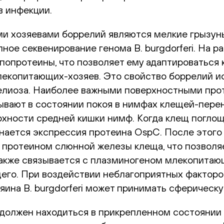
в инфекции.
 хозяевами боррелий являются мелкие грызуны, 
ное секвенирование генома B. burgdorferi. На 
попротеины, что позволяет ему адаптироваться 
лекопитающих-хозяев. Это свойство боррелий и
елиоза. Наиболее важными поверхностными прот
ывают в состоянии покоя в нимфах клещей-пере
рхности средней кишки нимф. Когда клещ погло
инается экспрессия протеина OspC. После этого
 протеином слюнной железы клеща, что позволя
также связывается с плазминогеном млекопитаю
го. При воздействии неблагоприятных факторов,
яина B. burgdorferi может принимать сферическ
 должен находиться в прикрепленном состоянии