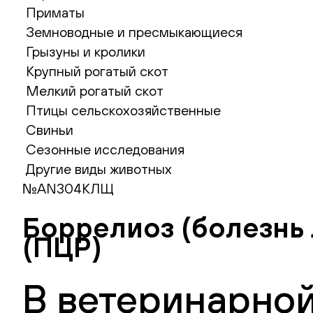
Приматы
Земноводные и пресмыкающиеся
Грызуны и кролики
Крупный рогатый скот
Мелкий рогатый скот
Птицы сельскохозяйственные
Свиньи
Сезонные исследования
Другие виды животных
№AN304КЛЩ
Боррелиоз (болезнь Л
(ПЦР)
В ветеринарной