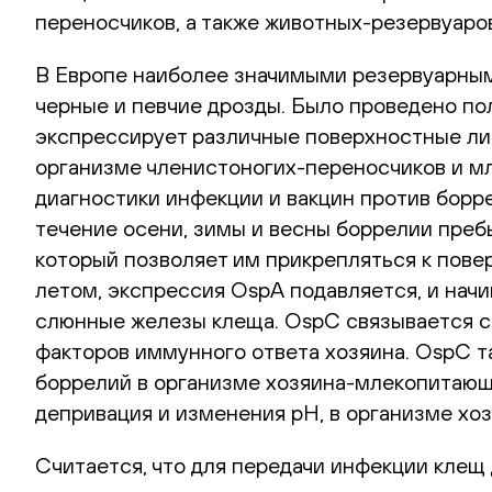
переносчиков, а также животных-резервуаро
В Европе наиболее значимыми резервуарными
черные и певчие дрозды. Было проведено пол
экспрессирует различные поверхностные ли
организме членистоногих-переносчиков и м
диагностики инфекции и вакцин против борр
течение осени, зимы и весны боррелии преб
который позволяет им прикрепляться к пове
летом, экспрессия OspA подавляется, и нач
слюнные железы клеща. OspC связывается с
факторов иммунного ответа хозяина. OspC 
боррелий в организме хозяина-млекопитающе
депривация и изменения pH, в организме хоз
Считается, что для передачи инфекции клещ