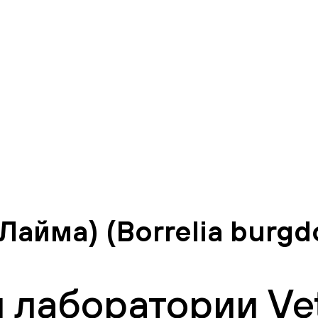
айма) (Borrelia burgdor
 лаборатории Vet