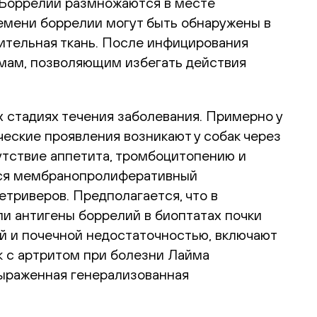
. Боррелии размножаются в месте
ремени боррелии могут быть обнаружены в
ительная ткань. После инфицирования
змам, позволяющим избегать действия
х стадиях течения заболевания. Примерно у
ские проявления возникают у собак через
утствие аппетита, тромбоцитопению и
ться мембранопролиферативный
етриверов. Предполагается, что в
и антигены боррелий в биоптатах почки
й и почечной недостаточностью, включают
ак с артритом при болезни Лайма
 выраженная генерализованная