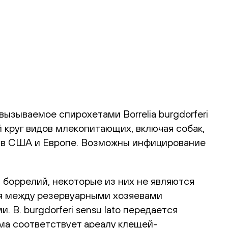
ызываемое спирохетами Borrelia burgdorferi
 круг видов млекопитающих, включая собак,
а в США и Европе. Возможны инфицирование
ов боррелий, некоторые из них не являются
ся между резервуарными хозяевами
B. burgdorferi sensu lato передается
йма соответствует ареалу клещей-