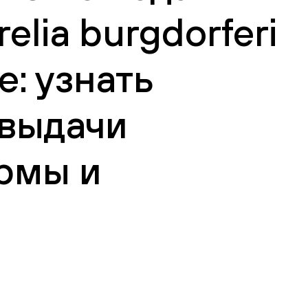
lia burgdorferi
е: узнать
 выдачи
рмы и