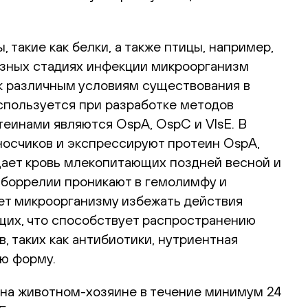
такие как белки, а также птицы, например,
разных стадиях инфекции микроорганизм
к различным условиям существования в
спользуется при разработке методов
еинами являются OspA, OspC и VlsE. В
носчиков и экспрессируют протеин OspA,
щает кровь млекопитающих поздней весной и
 боррелии проникают в гемолимфу и
ет микроорганизму избежать действия
щих, что способствует распространению
 таких как антибиотики, нутриентная
ую форму.
 на животном-хозяине в течение минимум 24