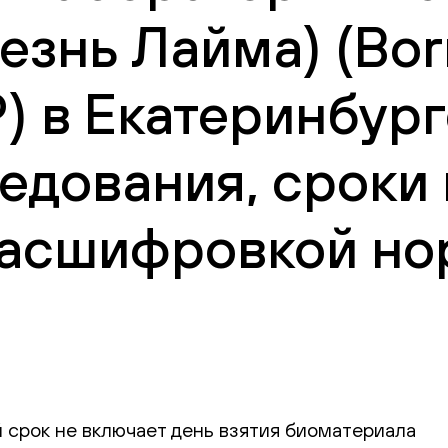
знь Лайма) (Borre
Р) в Екатеринбург
едования, сроки
 расшифровкой но
 срок не включает день взятия биоматериала