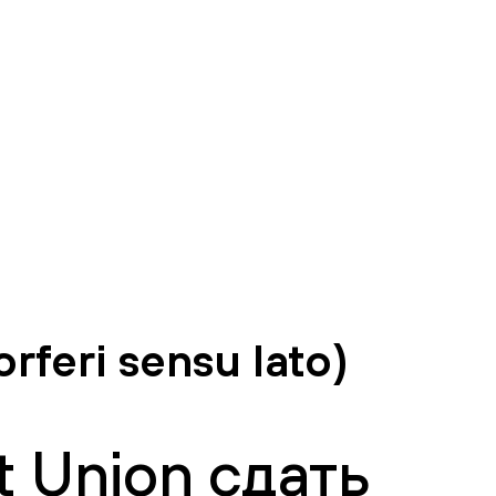
feri sensu lato)
 Union сдать