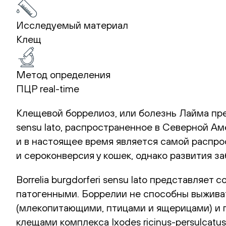
Исследуемый материал
Клещ
Метод определения
ПЦР real-time
Клещевой боррелиоз, или болезнь Лайма пре
sensu lato, распространенное в Северной Ам
и в настоящее время является самой распр
и сероконверсия у кошек, однако развития з
Borrelia burgdorferi sensu lato представляет
патогенными. Боррелии не способны выжива
(млекопитающими, птицами и ящерицами) и п
клещами комплекса Ixodes ricinus-persulcat