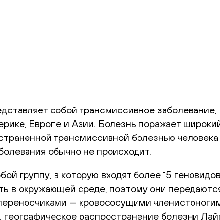
дставляет собой трансмиссивное заболевание, в
ерике, Европе и Азии. Болезнь поражает широкий
остраненной трансмиссивной болезнью человек
аболевания обычно не происходит.
 собой группу, в которую входят более 15 геновид
ть в окружающей среде, поэтому они передают
ереносчиками — кровососущими членистоногими. 
us, географическое распространение болезни Ла