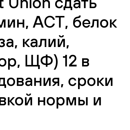
 Union сдать
ин, АСТ, белок
а, калий,
ор, ЩФ) 12 в
дования, сроки
вкой нормы и