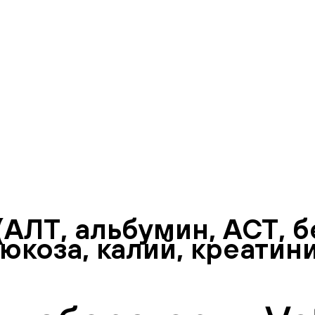
АЛТ, альбумин, АСТ, б
юкоза, калий, креатини