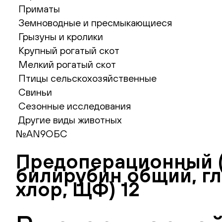
Приматы
Земноводные и пресмыкающиеся
Грызуны и кролики
Крупный рогатый скот
Мелкий рогатый скот
Птицы сельскохозяйственные
Свиньи
Сезонные исследования
Другие виды животных
№AN9ОБС
Предоперационный (
билирубин общий, гл
хлор, ЩФ) 12