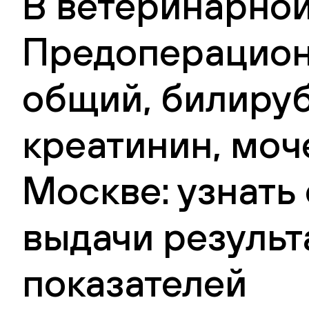
В ветеринарной
Предоперационн
общий, билируб
креатинин, моче
Москве: узнать
выдачи результ
показателей