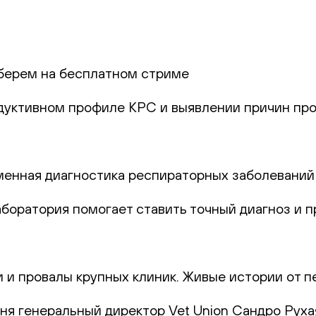
берем на бесплатном стриме
одуктивном профиле КРС и выявлении причин про
еменная диагностика респираторных заболеваний
лаборатория помогает ставить точный диагноз и
и и провалы крупных клиник. Живые истории от п
юня генеральный директор Vet Union Сандро Руха