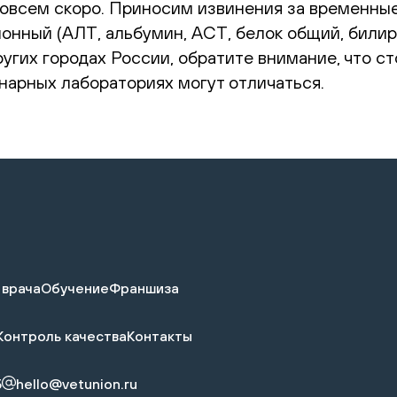
овсем скоро. Приносим извинения за временные
нный (АЛТ, альбумин, АСТ, белок общий, билиру
других городах России, обратите внимание, что 
нарных лабораториях могут отличаться.
 врача
Обучение
Франшиза
Контроль качества
Контакты
5
hello@vetunion.ru