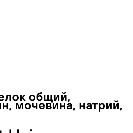
елок общий,
н, мочевина, натрий,