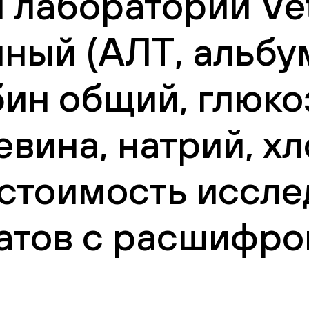
 лаборатории Vet
ый (АЛТ, альбум
ин общий, глюкоз
вина, натрий, хл
 стоимость иссле
атов с расшифро