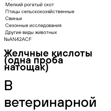
Мелкий рогатый скот
Птицы сельскохозяйственные
Свиньи
Сезонные исследования
Другие виды животных
№AN42ACF
Желчные кислоты
(одна проба
натощак)
В
ветеринарной