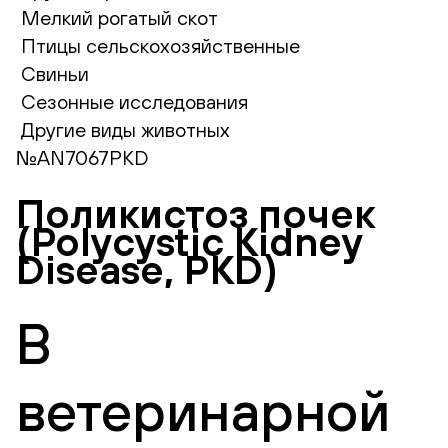
Мелкий рогатый скот
Птицы сельскохозяйственные
Свиньи
Сезонные исследования
Другие виды животных
№AN7067PKD
Поликистоз почек
(Polycystic Kidney
Disease, PKD)
В
ветеринарной