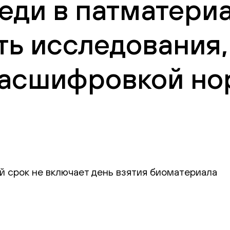
ди в патматериа
ть исследования,
 расшифровкой но
й срок не включает день взятия биоматериала