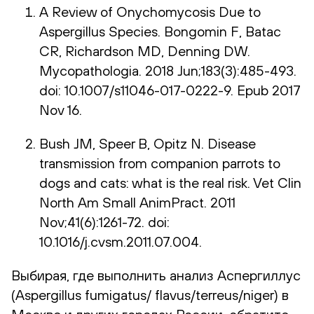
A Review of Onychomycosis Due to
Aspergillus Species. Bongomin F, Batac
CR, Richardson MD, Denning DW.
Mycopathologia. 2018 Jun;183(3):485-493.
doi: 10.1007/s11046-017-0222-9. Epub 2017
Nov 16.
Bush JM, Speer B, Opitz N. Disease
transmission from companion parrots to
dogs and cats: what is the real risk. Vet Clin
North Am Small AnimPract. 2011
Nov;41(6):1261-72. doi:
10.1016/j.cvsm.2011.07.004.
Выбирая, где выполнить анализ Аспергиллус
(Aspergillus fumigatus/ flavus/terreus/niger) в