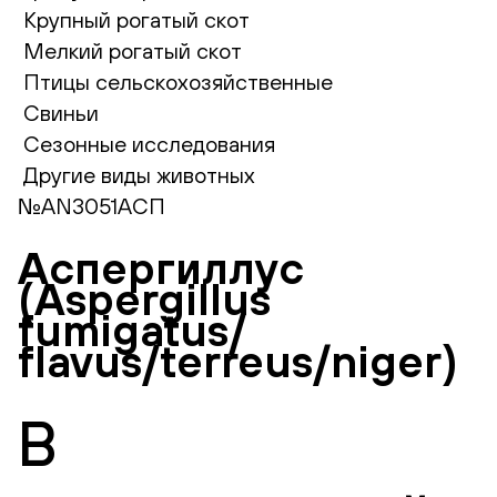
Крупный рогатый скот
Мелкий рогатый скот
Птицы сельскохозяйственные
Свиньи
Сезонные исследования
Другие виды животных
№AN3051АСП
Аспергиллус
(Aspergillus
fumigatus/
flavus/terreus/niger)
В