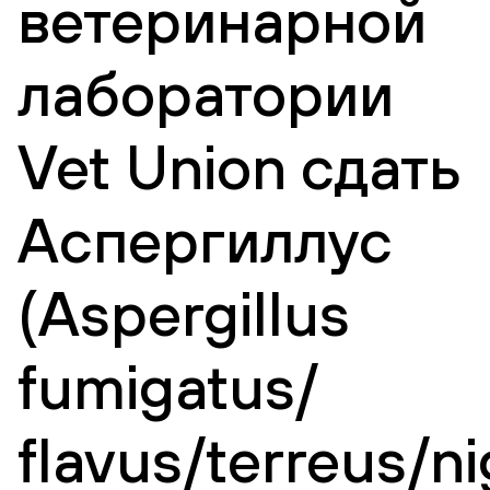
ветеринарной
лаборатории
Vet Union сдать
Аспергиллус
(Aspergillus
fumigatus/
flavus/terreus/ni