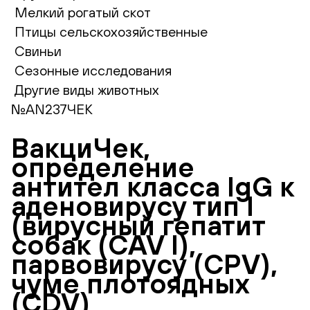
Мелкий рогатый скот
Птицы сельскохозяйственные
Свиньи
Сезонные исследования
Другие виды животных
№AN237ЧЕК
ВакциЧек,
определение
антител класса IgG к
аденовирусу тип I
(вирусный гепатит
собак (СAV I),
парвовирусу (CPV),
чуме плотоядных
(CDV)