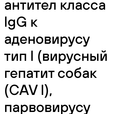
антител класса
IgG к
аденовирусу
тип I (вирусный
гепатит собак
(СAV I),
парвовирусу