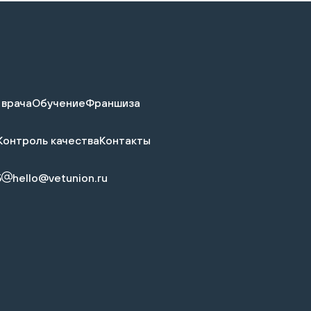
 врача
Обучение
Франшиза
Контроль качества
Контакты
5
hello@vetunion.ru