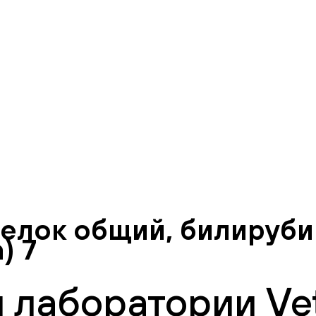
белок общий, билируби
) 7
 лаборатории Vet