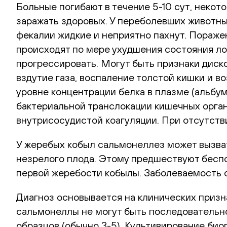
Больные погибают в течение 5-10 сут, некот
заражать здоровых. У переболевших животны
фекалии жидкие и неприятно пахнут. Пораже
происходят по мере ухудшения состояния ло
прогрессировать. Могут быть признаки диско
вздутие газа, воспаление толстой кишки и 
уровне концентрации белка в плазме (альбум
бактериальной транслокации кишечных орган
внутрисосудистой коагуляции. При отсутств
У жеребых кобыл сальмонеллез может вызват
незрелого плода. Этому предшествуют беспо
первой жеребости кобылы. Заболеваемость с
Диагноз основывается на клинических призна
сальмонеллы не могут быть последовательно
образцов (обычно 3-5). Культивирование би