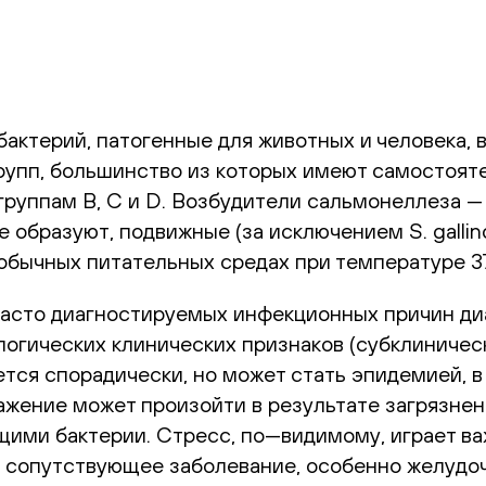
обактерий, патогенные для животных и человека,
групп, большинство из которых имеют самостоя
группам В, С и D. Возбудители сальмонеллеза —
е образуют, подвижные (за исключением S. gallin
бычных питательных средах при температуре 37
часто диагностируемых инфекционных причин ди
логических клинических признаков (субклиничес
ется спорадически, но может стать эпидемией, в
ражение может произойти в результате загрязнен
щими бактерии. Стресс, по—видимому, играет ва
; сопутствующее заболевание, особенно желудоч