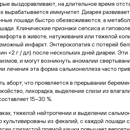
орые выздоравливают, на длительное время отст
х вырабатывается иммунитет. Диарея развиваетс
нные лошади быстро обезвоживаются, а метабол
шади. Клинические признаки сепсиса и гиповол
мфорта в животе, натуживания или тяжелой коли
возможный инфаркт. Энтерокопатия с потерей бел
ин <2 г / дл) после нескольких дней диареи. Эт
измов, и могут возникнуть аномалии свертыван
ии лечения эта форма сальмонеллеза часто прив
ь аборт, что проявляется в прерывании беремен
койство, лихорадка, выделение слизи из влагал
оставляет 15–30 %.
ках, тяжелой нейтропении и выделении сальмоне
 культивированы из фекалий, с каждой лошади 
опсии слизистой прямой кишки повышает вероятн