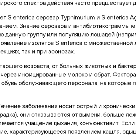
рокого спектра действия часто предшествует д
 S enterica серовар Typhimurium и S enterica 
ванием. Знание серовара и антибиотикограммы м
ю данную группу или популяцию лошадей (напри
Появление изолятов S enterica с множественной
кциях, так и при зоонозах.
старшего возраста, от больных животных и бакте
через инфицированные молоко и обрат. Фактора
 обувь обслуживающего персонала, на которые 
 Течение заболевания носит острый и хронически
адка), они отказываются от вымени, больше лежа
тмечается учащение дыхания, конъюнктивит. Если
ение, характеризующееся появлением кашля, оды