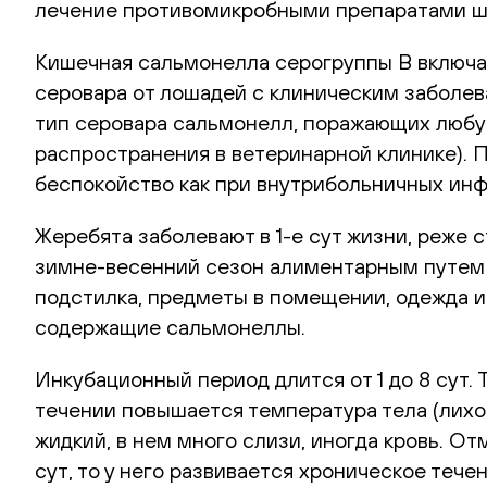
лечение противомикробными препаратами ши
Кишечная сальмонелла серогруппы В включает
серовара от лошадей с клиническим заболе
тип серовара сальмонелл, поражающих любу
распространения в ветеринарной клинике). 
беспокойство как при внутрибольничных инфе
Жеребята заболевают в 1-е сут жизни, реже 
зимне-весенний сезон алиментарным путем 
подстилка, предметы в помещении, одежда и
содержащие сальмонеллы.
Инкубационный период длится от 1 до 8 сут.
течении повышается температура тела (лихор
жидкий, в нем много слизи, иногда кровь. О
сут, то у него развивается хроническое теч