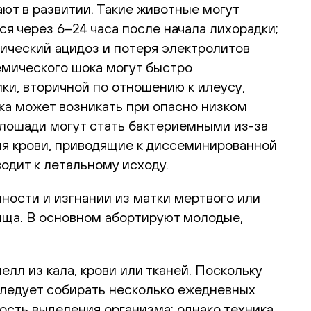
ают в развитии. Такие животные могут
я через 6–24 часа после начала лихорадки;
ический ацидоз и потеря электролитов
емического шока могут быстро
ки, вторичной по отношению к илеусу,
ка может возникать при опасно низком
и лошади могут стать бактериемными из-за
ия крови, приводящие к диссеминированной
одит к летальному исходу.
ности и изгнании из матки мертвого или
ища. В основном абортируют молодые,
лл из кала, крови или тканей. Поскольку
следует собирать несколько ежедневных
ость выделения организма; однако техника