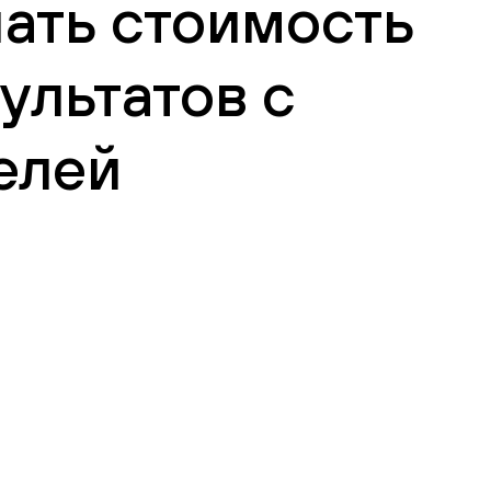
нать стоимость
ультатов с
елей