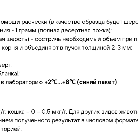
омощи расчески (в качестве образца будет шерс
я - 1 грамм (полная десертная ложка);
кая шерсть) - состричь необходимый объем при 
корня и объединяют в пучок толщиной 2-3 мм;
верт;
ланка!;
 в лабораторию
+2℃…+8℃ (синий пакет)
г/г; кошка – 0 – 0,5 мкг/г. Для других видов жи
ием полученного результат в числовом формате
торией.