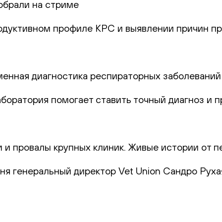
обрали на стриме
родуктивном профиле КРС и выявлении причин пр
еменная диагностика респираторных заболеваний
лаборатория помогает ставить точный диагноз и
и и провалы крупных клиник. Живые истории от п
юня генеральный директор Vet Union Сандро Руха