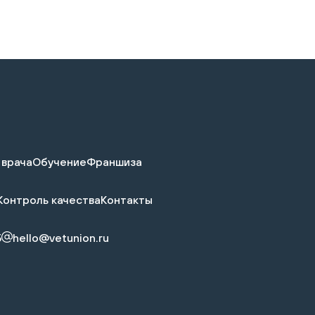
 врача
Обучение
Франшиза
Контроль качества
Контакты
5
hello@vetunion.ru