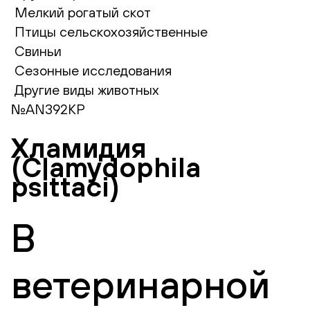
Мелкий рогатый скот
Птицы сельскохозяйственные
Свиньи
Сезонные исследования
Другие виды животных
№AN392КР
Хламидия
(Clamydophila
psittaci)
В
ветеринарной