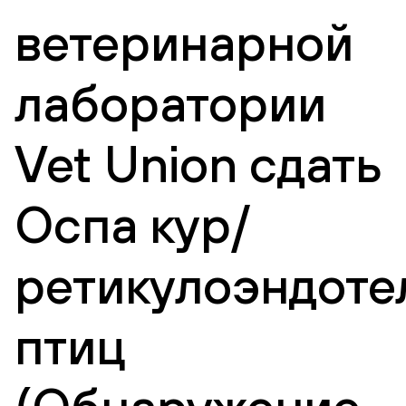
ветеринарной
лаборатории
Vet Union сдать
Оспа кур/
ретикулоэндоте
птиц