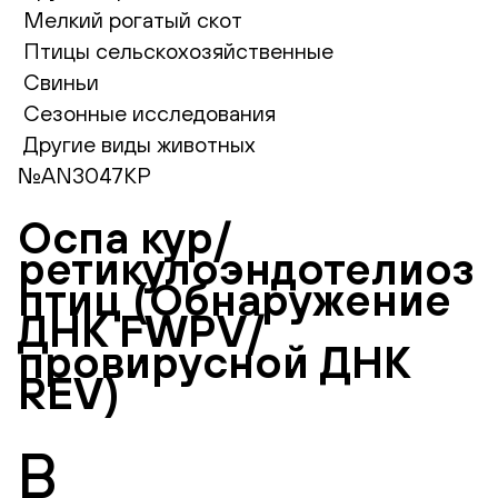
Мелкий рогатый скот
Птицы сельскохозяйственные
Свиньи
Сезонные исследования
Другие виды животных
№AN3047КР
Оспа кур/
ретикулоэндотелиоз
птиц (Обнаружение
ДНК FWPV/
провирусной ДНК
REV)
В