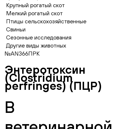
Крупный рогатый скот
Мелкий рогатый скот
Птицы сельскохозяйственные
Свиньи
Сезонные исследования
Другие виды животных
№AN366ПРК
Энтеротоксин
(Clostridium
perfringes) (ПЦР)
В
ветеринарной