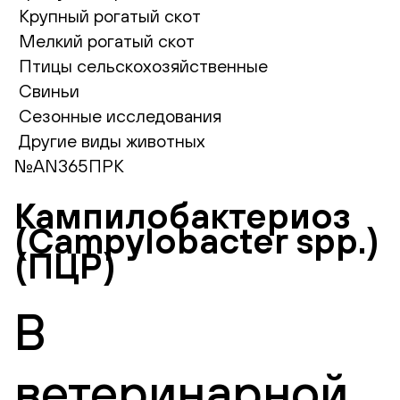
Крупный рогатый скот
Мелкий рогатый скот
Птицы сельскохозяйственные
Свиньи
Сезонные исследования
Другие виды животных
№AN365ПРК
Кампилобактериоз
(Campylobacter spp.)
(ПЦР)
В
ветеринарной