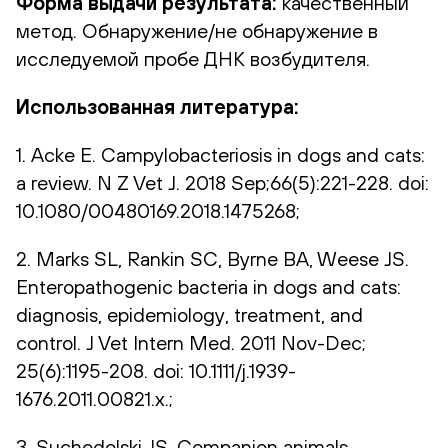
Форма выдачи результата:
качественный
метод. Обнаружение/не обнаружение в
исследуемой пробе ДНК возбудителя.
Использованная литература:
1. Acke E. Campylobacteriosis in dogs and cats:
a review. N Z Vet J. 2018 Sep;66(5):221-228. doi:
10.1080/00480169.2018.1475268;
2. Marks SL, Rankin SC, Byrne BA, Weese JS.
Enteropathogenic bacteria in dogs and cats:
diagnosis, epidemiology, treatment, and
control. J Vet Intern Med. 2011 Nov-Dec;
25(6):1195-208. doi: 10.1111/j.1939-
1676.2011.00821.x.;
3. Suchodolski JS. Companion animals