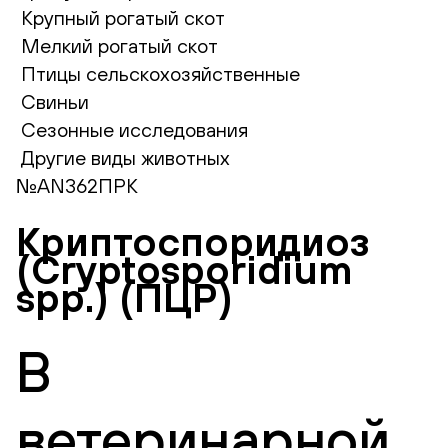
Крупный рогатый скот
Мелкий рогатый скот
Птицы сельскохозяйственные
Свиньи
Сезонные исследования
Другие виды животных
№AN362ПРК
Криптоспоридиоз
(Cryptosporidium
spp.) (ПЦР)
В
ветеринарной