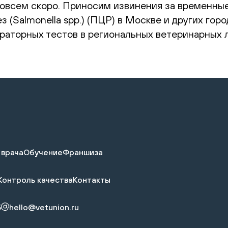
овсем скоро. Приносим извинения за временные
 (Salmonella spp.) (ПЦР) в Москве и других горо
раторных тестов в региональных ветеринарных л
 врача
Обучение
Франшиза
Контроль качества
Контакты
5
hello@vetunion.ru