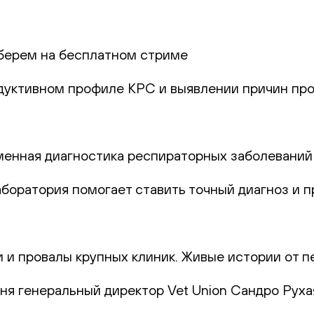
берем на бесплатном стриме
одуктивном профиле КРС и выявлении причин про
еменная диагностика респираторных заболеваний
лаборатория помогает ставить точный диагноз и
и и провалы крупных клиник. Живые истории от п
юня генеральный директор Vet Union Сандро Руха