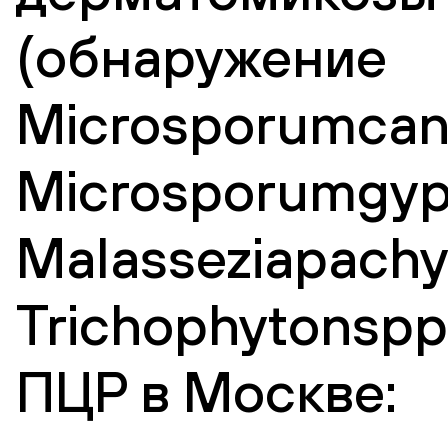
(обнаружение
Microsporumcani
Microsporumgy
Malasseziapachy
Trichophytonspp
ПЦР в Москве: