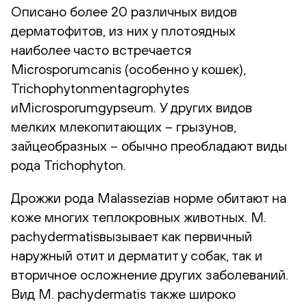
Описано более 20 различных видов
дерматофитов, из них у плотоядных
наиболее часто встречается
Microsporumcanis (особенно у кошек),
Trichophytonmentagrophytes
иMicrosporumgypseum. У других видов
мелких млекопитающих – грызунов,
зайцеобразных – обычно преобладают виды
рода Trichophyton.
Дрожжи рода Malasseziaв норме обитают на
коже многих теплокровных животных. M.
pachydermatisвызывает как первичный
наружный отит и дерматит у собак, так и
вторичное осложнение других заболеваний.
Вид M. pachydermatis также широко