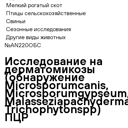
Мелкий рогатый скот
Птицы сельскохозяйственные
Свиньи
Сезонные исследования
Другие виды животных
№AN220ОБС
Исследование на
дерматомикозы
(обнаружение
Microsporumcanis,
Microsporumgypseum
Malasseziapachyderma
Trichophytonspp)
ПЦР