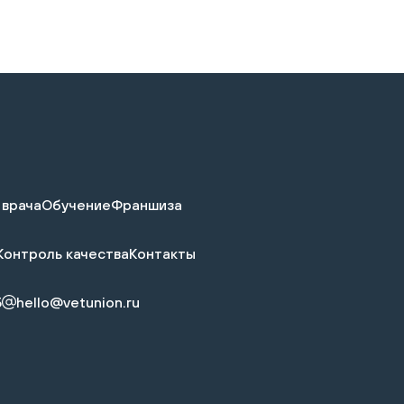
 врача
Обучение
Франшиза
Контроль качества
Контакты
5
hello@vetunion.ru