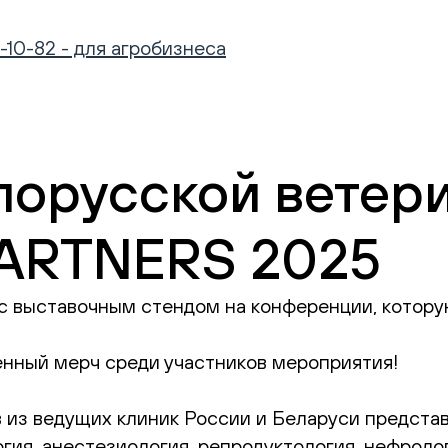
-10-82 - для агробизнеса
елорусской ветер
ARTNERS 2025
е с выставочным стендом на конференции, котор
нный мерч среди участников мероприятия!
в из ведущих клиник России и Беларуси предста
гия, анестезиология, репродуктология, нефролог