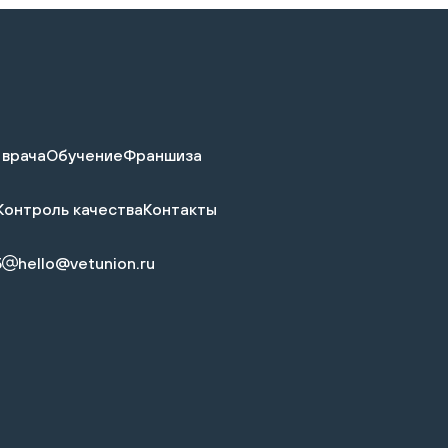
 врача
Обучение
Франшиза
Контроль качества
Контакты
5
hello@vetunion.ru