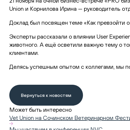
21 ноября на очной бизнес-встрече «PRO би
Union и Корнилова Ирина — руководитель от
Доклад был посвящен теме «Как превзойти о
Эксперты рассказали о влиянии User Experien
животного. А ещё осветили важную тему о т
клиентами.
Делясь успешным опытом с коллегами, мы по
Вернуться к новостям
Может быть интересно
Vet Union на Сочинском Ветеринарном Фест
Мы участвуем в конференции NVC