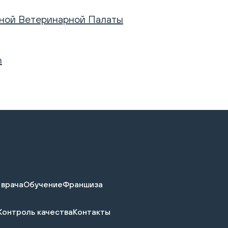
ьной Ветеринарной Палаты
n
 врача
Обучение
Франшиза
Контроль качества
Контакты