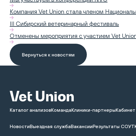
Компания Vet Union стала членом Национал
III Сибирский ветеринарный фестиваль
Отменены мероприятия с участием Vet Unio
Вернуться к новостям
Каталог анализов
Команда
Клиники-партнеры
Кабинет
Новости
Выездная служба
Вакансии
Результаты СОУТ