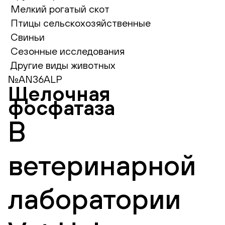
Мелкий рогатый скот
Птицы сельскохозяйственные
Свиньи
Сезонные исследования
Другие виды животных
№AN36ALP
Щелочная
фосфатаза
В
ветеринарной
лаборатории