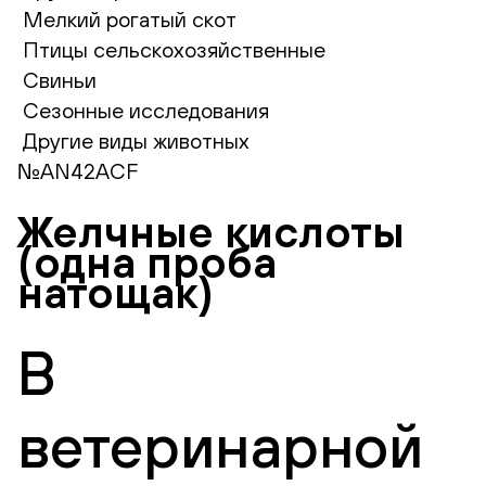
Мелкий рогатый скот
Птицы сельскохозяйственные
Свиньи
Сезонные исследования
Другие виды животных
№AN42ACF
Желчные кислоты
(одна проба
натощак)
В
ветеринарной