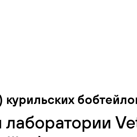
n) курильских бобтейло
 лаборатории Vet