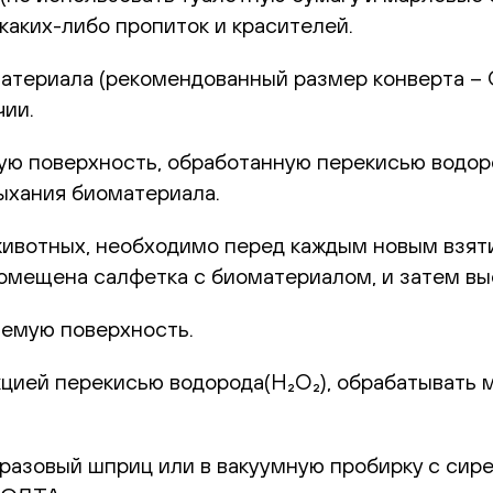
каких-либо пропиток и красителей.
териала (рекомендованный размер конверта – С6
чии.
 поверхность, обработанную перекисью водород
ыхания биоматериала.
животных, необходимо перед каждым новым взят
 помещена салфетка с биоматериалом, и затем в
емую поверхность.
цией перекисью водорода(H₂O₂), обрабатывать 
оразовый шприц или в вакуумную пробирку с сир