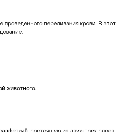
е проведенного переливания крови. В этот
дование.
ой животного.
алфетки!), состоящую из двух-трех слоев,