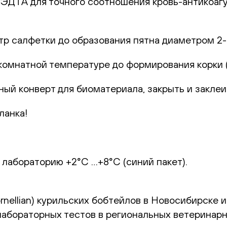
с ЭДТА для точного соотношения кровь-антикоаг
р салфетки до образования пятна диаметром 2-
комнатной температуре до формирования корки (1
ный конверт для биоматериала, закрыть и заклеи
ланка!
 лабораторию +2°С …+8°С (синий пакет).
rnellian) курильских бобтейлов в Новосибирске и
лабораторных тестов в региональных ветеринарн