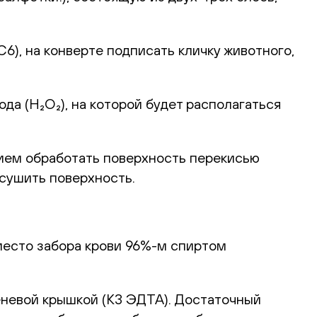
), на конверте подписать кличку животного,
а (H₂O₂), на которой будет располагаться
ием обработать поверхность перекисью
ысушить поверхность.
место забора крови 96%-м спиртом
еневой крышкой (К3 ЭДТА). Достаточный