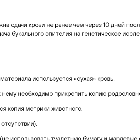
а сдачи крови не ранее чем через 10 дней посл
ача букального эпителия на генетическое иссле
оматериала используется «сухая» кровь.
к нему необходимо прикрепить копию родословн
ся копия метрики животного.
отсутствии).
не использовать туалетную бумагу и марлевые с