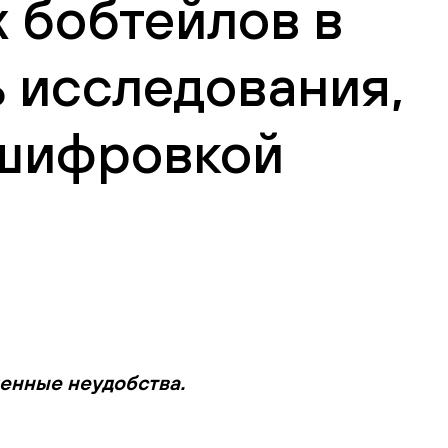
х бобтейлов в
ь исследования,
сшифровкой
менные неудобства.