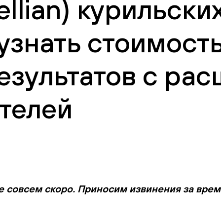
llian) курильски
узнать стоимост
езультатов с ра
телей
е совсем скоро. Приносим извинения за вре