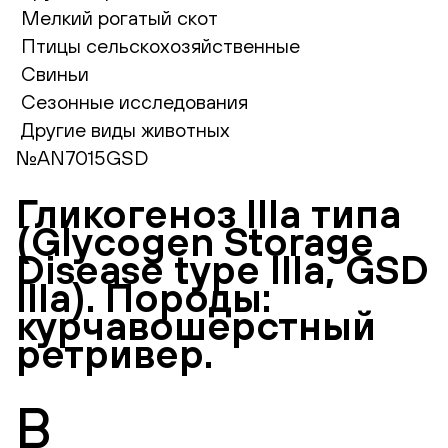
Мелкий рогатый скот
Птицы сельскохозяйственные
Свиньи
Сезонные исследования
Другие виды животных
№AN7015GSD
Гликогеноз IIIa типа
(Glycogen Storage
Disease type IIIa, GSD
IIIa). Породы:
курчавошерстный
ретривер.
В