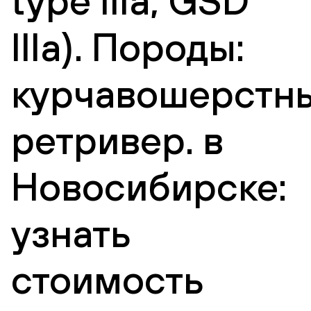
type IIIa, GSD
IIIa). Породы:
курчавошерстн
ретривер. в
Новосибирске:
узнать
стоимость